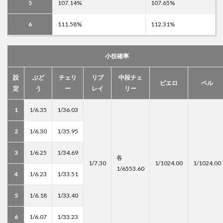
5
107.14%
107.65%
6
111.58%
112.31%
小役確率
設
ぶど
チェリ
リプ
中段チェ
ピエロ
ベル
定
う
ー
レイ
リー
1
1/6.35
1/36.03
2
1/6.30
1/35.95
3
1/6.25
1/34.69
各
1/7.30
1/1024.00
1/1024.00
1/6553.60
4
1/6.23
1/33.51
5
1/6.18
1/33.40
6
1/6.07
1/33.23