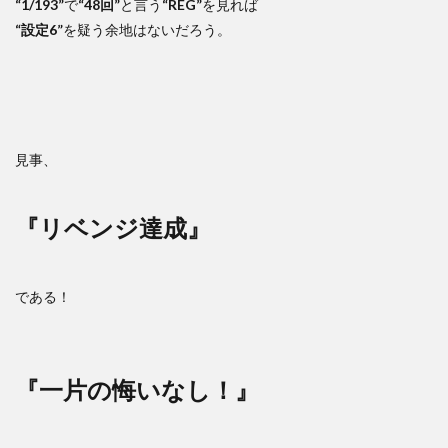
“1/193”
で
“48回”
と言う
“REG”
を見れば
“設定6”
を疑う余地はないだろう。
見事、
『リベンジ達成』
である！
『一片の悔いなし！』