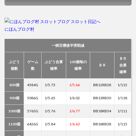
にほんブログ村
一樹百穫後半実戦値
ＢＲ
ぶどう
ゲーム
ぶどう合算
100個毎の
ＢＲ
合算
個数
数
確率
確率
確率
800個
4584G
1/5.73
1/5.66
BB12RB28
1/115
900個
5086G
1/5.65
1/6.02
BB13RB30
1/118
1000個
5763G
1/5.76
1/6.77
BB18RB34
1/111
1100個
6426G
1/5.84
1/6.63
BB18RB38
1/115