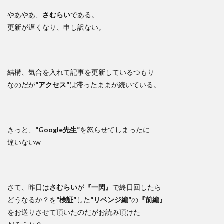
やあやあ、
さむらい
である。
更新が遅くなり、申し訳ない。
結構、気合を入れて記事を更新しているつもり
なのだが
“アクセス”
は滞ったままが続いている。
きっと、
“Google先生”
を怒らせてしまったに
違いないw
さて、昨日は
さむらい
が
『一閃』
で終日回したら
どうなるか？を
“検証”
した
“リベンジ編”
の
『前編』
をお送りさせて頂いたのだがお読み頂けた