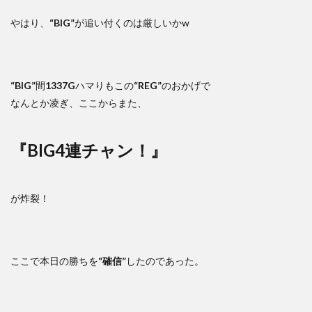
やはり、
“BIG”
が追い付くのは厳しいかw
“BIG”
間
1337G
ハマりもこの
“REG”
のおかげで
なんとか凌ぎ、ここからまた、
『BIG4連チャン！』
が炸裂！
ここで本日の勝ちを
“確信”
したのであった。