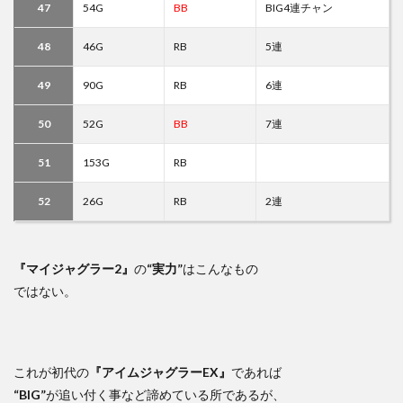
47
54G
BB
BIG4連チャン
48
46G
RB
5連
49
90G
RB
6連
50
52G
BB
7連
51
153G
RB
52
26G
RB
2連
『マイジャグラー2』
の
“実力”
はこんなもの
ではない。
これが初代の
『アイムジャグラーEX』
であれば
“BIG”
が追い付く事など諦めている所であるが、