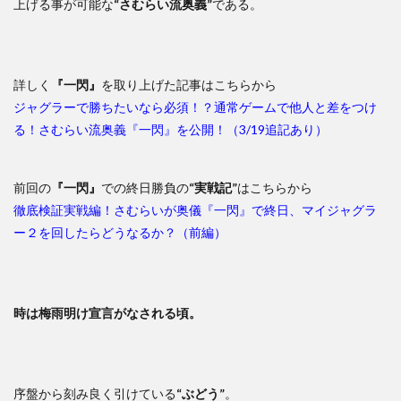
上げる事が可能な
“さむらい流奥義”
である。
詳しく
『一閃』
を取り上げた記事はこちらから
ジャグラーで勝ちたいなら必須！？通常ゲームで他人と差をつけ
る！さむらい流奥義『一閃』を公開！（3/19追記あり）
前回の
『一閃』
での終日勝負の
“実戦記”
はこちらから
徹底検証実戦編！さむらいが奥儀『一閃』で終日、マイジャグラ
ー２を回したらどうなるか？（前編）
時は梅雨明け宣言がなされる頃。
序盤から刻み良く引けている
“ぶどう”
。