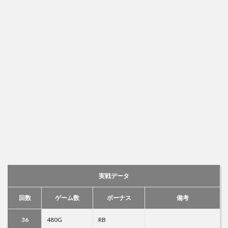
実戦データ
回数
ゲーム数
ボーナス
備考
36
480G
RB