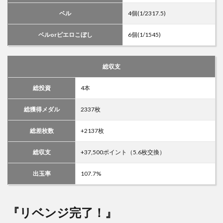
ベル
4個(1/2317.5)
ベルorピエロこぼし
6個(1/1545)
総収支
総投資
4本
総獲得メダル
2337枚
総差枚数
+2137枚
総収支
+37,500ポイント（5.6枚交換）
出玉率
107.7%
『リベンジ完了！』