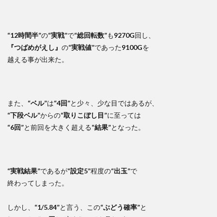
“12時間半”
の
“実戦”
で
“総回転数”
も
9270G
回し、
『つばめがえし』
の
“実戦値”
であった
9100G
を
越える事が出来た。
また、
“ベル”
は
“4回”
と少々、少な目ではあるが、
“下段ベル”
からの
“取りこぼし目”
に至っては
“6回”
と前回を大きく超える
“結果”
となった。
“実戦結果”
であるが
“設定5”
程度の
“出玉”
で
終わってしまった。
しかし、
“1/5.84”
と言う、この
“ぶどう確率”
と