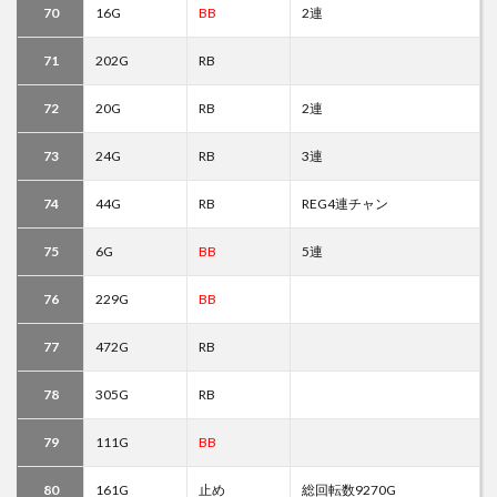
70
16G
BB
2連
71
202G
RB
72
20G
RB
2連
73
24G
RB
3連
74
44G
RB
REG4連チャン
75
6G
BB
5連
76
229G
BB
77
472G
RB
78
305G
RB
79
111G
BB
80
161G
止め
総回転数9270G