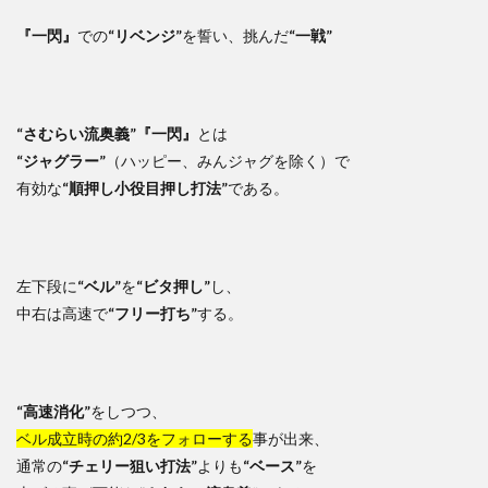
『一閃』
での
“リベンジ”
を誓い、挑んだ
“一戦”
“さむらい流奥義”
『一閃』
とは
“ジャグラー”
（ハッピー、みんジャグを除く）で
有効な
“順押し小役目押し打法”
である。
左下段に
“ベル”
を
“ビタ押し”
し、
中右は高速で
“フリー打ち”
する。
“高速消化”
をしつつ、
ベル成立時の約2/3をフォローする
事が出来、
通常の
“チェリー狙い打法”
よりも
“ベース”
を