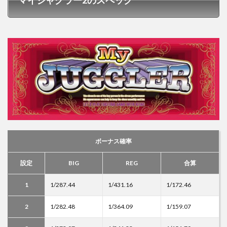
マイジャグラー2のスペック
ボーナス確率
設定
BIG
REG
合算
1
1/287.44
1/431.16
1/172.46
2
1/282.48
1/364.09
1/159.07