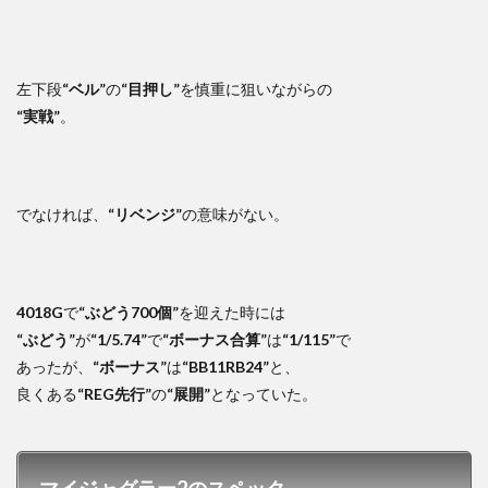
左下段
“ベル”
の
“目押し”
を慎重に狙いながらの
“実戦”
。
でなければ、
“リベンジ”
の意味がない。
4018G
で
“ぶどう700個”
を迎えた時には
“ぶどう”
が
“1/5.74”
で
“ボーナス合算”
は
“1/115”
で
あったが、
“ボーナス”
は
“BB11RB24”
と、
良くある
“REG先行”
の
“展開”
となっていた。