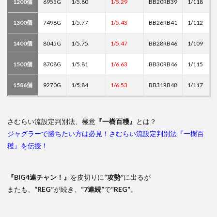
1200個
6955G
1/5.80
1/5.29
BB20RB39
1/118
1300個
7498G
1/5.77
1/5.43
BB26RB41
1/112
1400個
8045G
1/5.75
1/5.47
BB28RB46
1/109
1500個
8708G
1/5.81
1/6.63
BB30RB46
1/115
1586個
9270G
1/5.84
1/6.53
BB31RB48
1/117
さむらい流設定判別法、極意
『一樹百穫』
とは？
ジャグラーで勝ちたい方は必見！さむらい流設定判別法『一樹百
穫』を伝授！
『BIG4連チャン！』
を皮切りに
“攻勢”
に出るが
またも、
“REG”
が続き、
“7連続”
で
“REG”
。