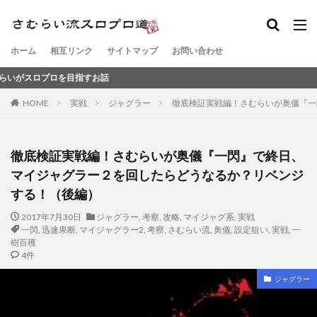
ホーム
相互リンク
サイトマップ
お問い合わせ
を目指すお話
HOME
実戦
ジャグラー
徹底検証実戦編！さむらいが奥儀『一
徹底検証実戦編！さむらいが奥儀『一閃』で終日、
マイジャグラー２を回したらどうなるか？リベンジ
する！（後編）
2017年7月30日
ジャグラー
,
考察
,
攻略
,
マイジャグ系
,
実戦
一閃
,
迅速果断
,
マイジャグラー2
,
考察
,
さむらい流
,
奥儀
,
設定狙い
,
実戦
,
一
樹百穫
4件
ジャグラー