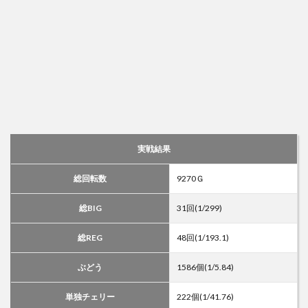
実戦結果
総回転数
9270Ｇ
総BIG
31回(1/299)
総REG
48回(1/193.1)
ぶどう
1586個(1/5.84)
単独チェリー
222個(1/41.76)