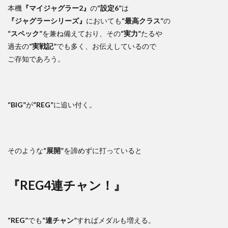
本機
『マイジャグラー2』
の
“設定6”
は
『ジャグラーシリーズ』
においても
“最高クラス”
の
“スペック”
を兼ね備えており、その
“実力”
たるや
過去の
“実戦記”
でも多く、お伝えしているので
ご存知であろう。
“BIG”
が
“REG”
に追い付く。
そのような
“展開”
を諦めずに打っていると
『REG4連チャン！』
“REG”
でも
“連チャン”
すればメダルも増える。