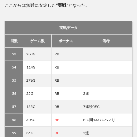
ここからは無難に安定した
“実戦”
となった。
実戦データ
回数
ゲーム数
ボーナス
備考
53
283G
RB
54
114G
RB
55
276G
RB
56
25G
RB
2連
57
155G
RB
7連続REG
58
305G
BB
BIG間1337Gハマり
59
85G
BB
2連