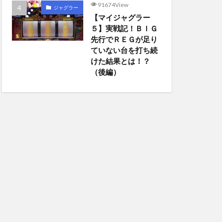
91674View
ジャグラー
【マイジャグラー
５】実戦記！ＢＩＧ
先行でＲＥＧが足り
ていない台を打ち続
けた結果とは！？
（後編）