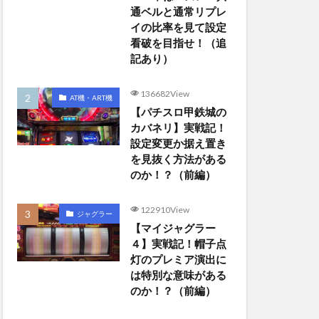
通ベルと通常リプレ
イの比率を見て設定
看破を目指せ！（追
記あり）
136682View
AT機・ART機
【パチスロ甲鉄城の
カバネリ】実戦記！
設定変更か据え置き
を見抜く方法がある
のか！？（前編）
122910View
ジャグラー
【マイジャグラー
４】実戦記！帽子点
灯のプレミア演出に
は特別な意味がある
のか！？（前編）