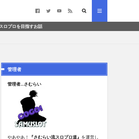
すお話
管理者
管理者…さむらい
やあやあ！
『さむらい流スロプロ道』
を運営し