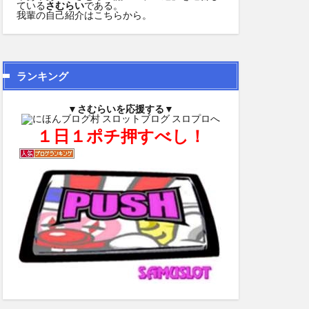
ている
さむらい
である。
我輩の自己紹介は
こちら
から。
ランキング
▼さむらいを応援する▼
１日１ポチ押すべし！