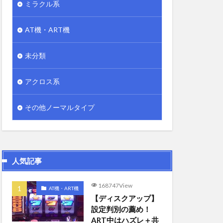
ミラクル系
AT機・ART機
未分類
アクロス系
その他ノーマルタイプ
人気記事
168747View
AT機・ART機
【ディスクアップ】
設定判別の薦め！
ART中はハズレ＋共