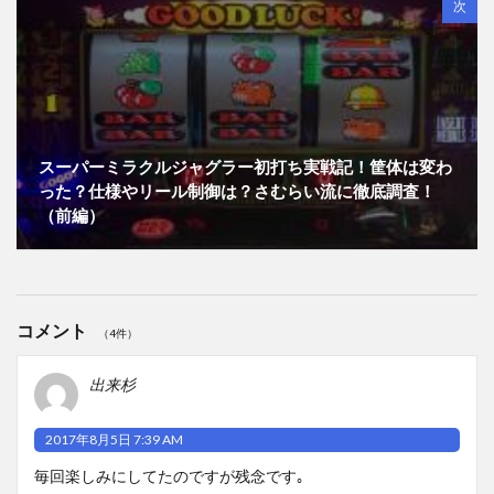
次
スーパーミラクルジャグラー初打ち実戦記！筐体は変わ
った？仕様やリール制御は？さむらい流に徹底調査！
（前編）
コメント
（4件）
出来杉
2017年8月5日 7:39 AM
毎回楽しみにしてたのですが残念です｡