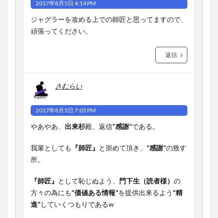
2017年8月5日 4:14 PM
ジャグラーを攻める上での師匠と思ってますので、
頑張ってください。
返信
さむらい
2017年8月5日 7:05 PM
やあやあ、
出来杉
殿、返信
“感謝”
である。
我輩としても
『師匠』
と崇めて頂き、
“感謝”
の致す
所。
『師匠』
として恥じぬよう、
門下生（読者様）
の
方々の為にも
“価値ある情報”
を提供出来るよう
“精
進”
していくつもりであるw