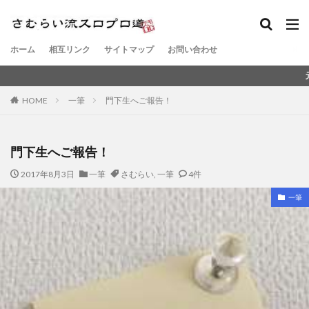
ホーム
相互リンク
サイトマップ
お問い合わせ
元スロットメ
HOME
一筆
門下生へご報告！
門下生へご報告！
2017年8月3日
一筆
さむらい
,
一筆
4件
一筆