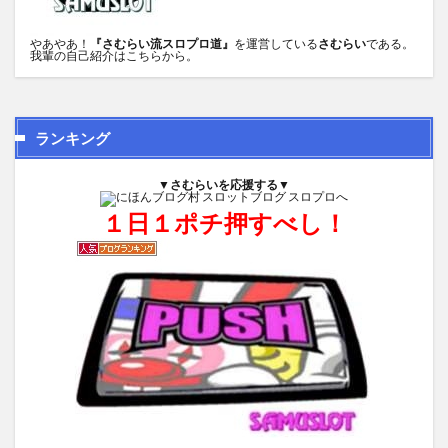
やあやあ！
『さむらい流スロプロ道』
を運営している
さむらい
である。
我輩の自己紹介は
こちら
から。
ランキング
▼さむらいを応援する▼
１日１ポチ押すべし！