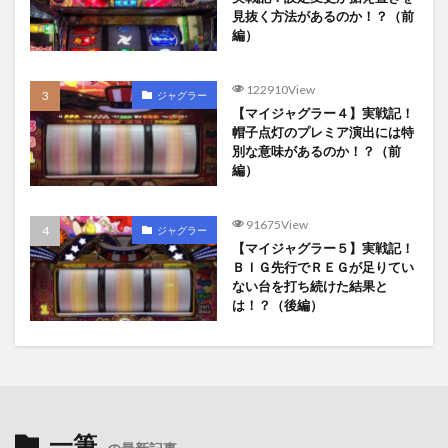
見抜く方法があるのか！？（前
編）
122910View
ジャグラー
【マイジャグラー４】実戦記！
帽子点灯のプレミア演出には特
別な意味があるのか！？（前
編）
91675View
ジャグラー
【マイジャグラー５】実戦記！
ＢＩＧ先行でＲＥＧが足りてい
ない台を打ち続けた結果と
は！？（後編）
一筆