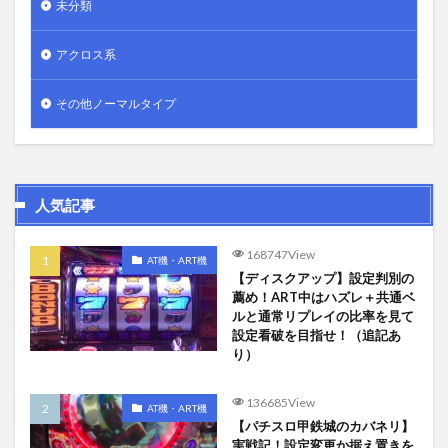
未分類
アクロス系
その他ノーマルタイプ
人気記事
168747View
AT機・ART機
【ディスクアップ】設定判別の
薦め！ART中はハズレ＋共通ベ
ルと通常リプレイの比率を見て
設定看破を目指せ！（追記あ
り）
136685View
AT機・ART機
【パチスロ甲鉄城のカバネリ】
実戦記！設定変更か据え置きを