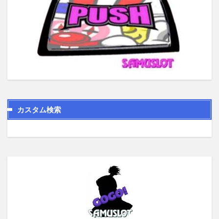
カスタム検索