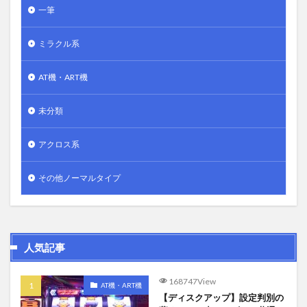
一筆
ミラクル系
AT機・ART機
未分類
アクロス系
その他ノーマルタイプ
人気記事
168747View
AT機・ART機
【ディスクアップ】設定判別の