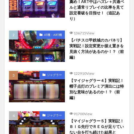
薦め！ART中はハズレ＋共通ベ
ルと通常リプレイの比率を見て
設定看破を目指せ！（追記あ
り）
136715View
AT機・ART機
【パチスロ甲鉄城のカバネリ】
実戦記！設定変更か据え置きを
見抜く方法があるのか！？（前
編）
122910View
ジャグラー
【マイジャグラー４】実戦記！
帽子点灯のプレミア演出には特
別な意味があるのか！？（前
編）
91700View
ジャグラー
【マイジャグラー５】実戦記！
ＢＩＧ先行でＲＥＧが足りてい
ない台を打ち続けた結果と