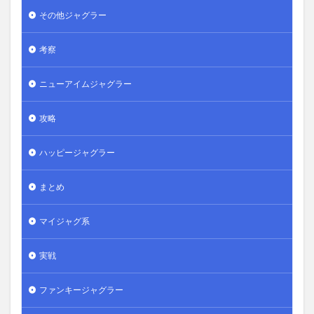
その他ジャグラー
考察
ニューアイムジャグラー
攻略
ハッピージャグラー
まとめ
マイジャグ系
実戦
ファンキージャグラー