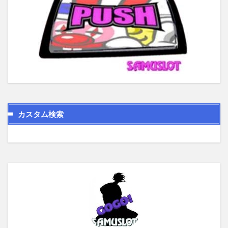
カスタム検索