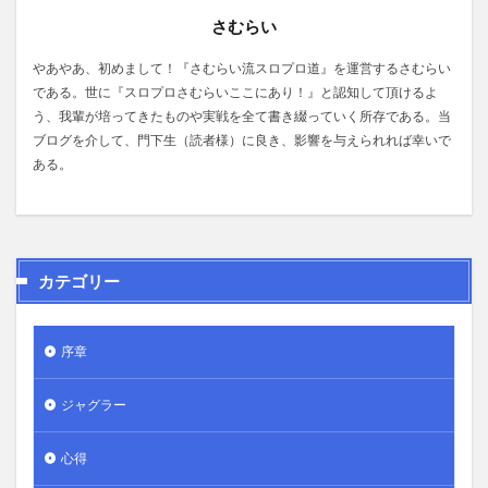
さむらい
やあやあ、初めまして！『さむらい流スロプロ道』を運営するさむらい
である。世に『スロプロさむらいここにあり！』と認知して頂けるよ
う、我輩が培ってきたものや実戦を全て書き綴っていく所存である。当
ブログを介して、門下生（読者様）に良き、影響を与えられれば幸いで
ある。
カテゴリー
序章
ジャグラー
心得