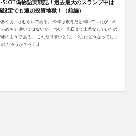
A-SLOT偽物語実戦記！過去最大のスランプ中は
高設定でも追加投資地獄！（前編）
やあやあ、さむらいである。 今年は暖冬だと聞いていたが、め
ちゃめちゃ 寒いではないか。 つい、先日まで上着なしでいたの
が嘘のようで ある。 これだけ寒いと1月、2月はどうなってしま
の だろうか？ 今 […]