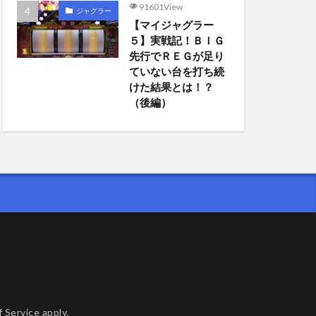
91601View
ジャグラー
【マイジャグラー
５】実戦記！ＢＩＧ
先行でＲＥＧが足り
ていない台を打ち続
けた結果とは！？
（後編）
 Service
apply.