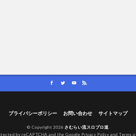
プライバシーポリシー
お問い合わせ
サイトマップ
© Copyright 2026
さむらい流スロプロ道
.
protected by reCAPTCHA and the Google
Privacy Policy
and
Terms of