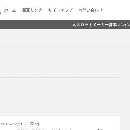
ホーム
相互リンク
サイトマップ
お問い合わせ
元スロットメーカー営業マンのさむらいが
2018年12月19日
6件