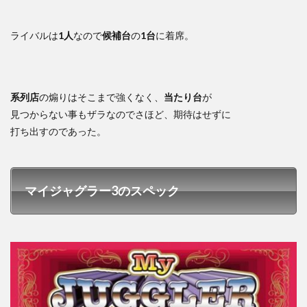
ライバルは
1人
なので
候補台
の
1台
に着席。
系列店
の煽りはそこまで強くなく、
当たり台
が
見つからない事もザラなのでさほど、期待はせずに
打ち出すのであった。
マイジャグラー3のスペック