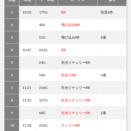
1
10:20
175G
BB
投資6本
2
40G
飛び込みBB
3
23G
飛び込みRB
3連
4
10:47
261G
BB
5
24G
先光りチェリーRB
6
54G
先光りBB
3連
7
11:21
316G
先光りチェリーRB
8
11:32
137G
先光りチェリーBB
9
68G
先光りチェリーBB
2連
10
11:58
201G
チェリーBB