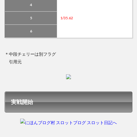
4
5
1/35.62
6
＊中段チェリーは別フラグ
引用元
実戦開始