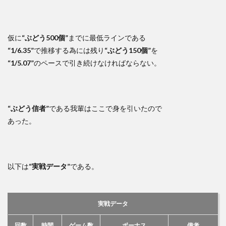
仮に
“ぶどう500個”
までに最低ラインである
“1/6.35”
で推移する為には残り
“ぶどう150個”
を
“1/5.07”
のペースで引き続けなければならない。
“ぶどう信者”
である我輩はここで身を引いたので
あった。
以下は
“実戦データ”
である。
実戦データ
回数
時間
ゲーム数
ボーナス
備考