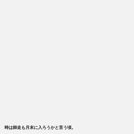
時は
師走
も月末に入ろうかと言う頃。