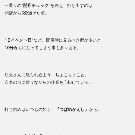
一通りの
“開店チェック”
を終え、打ち出すのは
開店から
5分
過ぎた頃。
“旧イベント日”
など、開店時に見るべき所が多いと
10分
近くになってしまう事も多々ある。
店員さんに怒られぬよう、ちょこちょこと、
自身の台に戻りながらの作業を心掛けている。
打ち始めはいつもの如く、
『つばめがえし』
から。