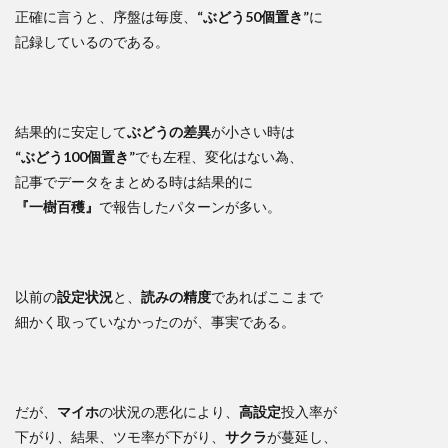
正確に言うと、序盤は毎度、
“ぶどう50個置き”
に
記録しているのである。
結果的に安定して
ぶどうの差異
が小さい時は
“ぶどう100個置き”
でも左程、変化はない為、
記事でデータをまとめる時は結果的に
『一樹百穫』
で報告したパターンが多い。
以前の
設定状況
と、
読みの精度
であればここまで
細かく取っていなかったのが、事実である。
だが、
マイホ
の状況の悪化により、
高設定
投入率が
下がり、結果、ツモ率が下がり、
サクラ
が蔓延し、