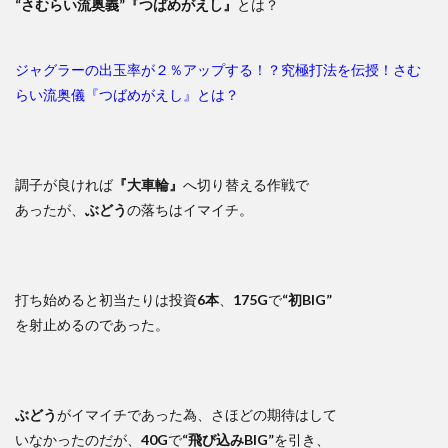
“さむらい流奥義”
『つばめがえし』
とは？
ジャグラーの出玉率が２％アップする！？究極打法を伝授！さむ
らい流奥儀『つばめがえし』とは？
調子が良ければ
『大車輪』
へ切り替える作戦で
あったが、
ぶどう
の落ちはイマイチ。
打ち始めると初当たりは投資
6本
、
175G
で
“初BIG”
を射止めるのであった。
ぶどう
がイマイチであった為、さほどの期待はして
いなかったのだが、
40G
で
“飛び込みBIG”
を引き、