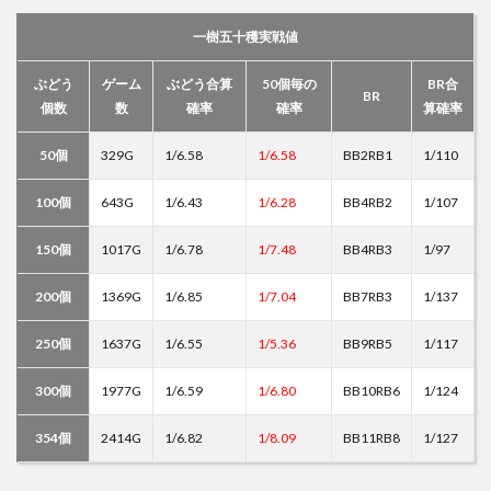
一樹五十穫実戦値
ぶどう
ゲーム
ぶどう合算
50個毎の
BR合
BR
個数
数
確率
確率
算確率
50個
329G
1/6.58
1/6.58
BB2RB1
1/110
100個
643G
1/6.43
1/6.28
BB4RB2
1/107
150個
1017G
1/6.78
1/7.48
BB4RB3
1/97
200個
1369G
1/6.85
1/7.04
BB7RB3
1/137
250個
1637G
1/6.55
1/5.36
BB9RB5
1/117
300個
1977G
1/6.59
1/6.80
BB10RB6
1/124
354個
2414G
1/6.82
1/8.09
BB11RB8
1/127