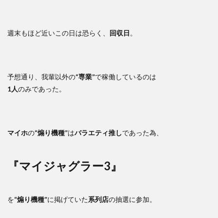
週末もほど近いこの日は恐らく、
回収日
。
予想通り、我輩以外の
“専業”
で稼働しているのは
1人
のみであった。
マイホ
の
“煽り機種”
は
バラエティ推し
であった為、
『マイジャグラー3』
を
“煽り機種”
に掲げていた
系列店
の抽選に参加。