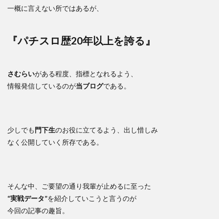
一概に言えない所ではあるが、
『パチスロ歴20年以上を誇る』
さむらい
がある程度、指標となれるよう、
情報発信しているのが
当ブログ
である。
少しでも
門下生
のお役に立てるよう、出し惜しみ
なく公開していく所存である。
そんな中、ご要望の通り我輩が止めるに至った
“実戦データ”
を紹介していこうと言うのが
今回の記事の趣旨。