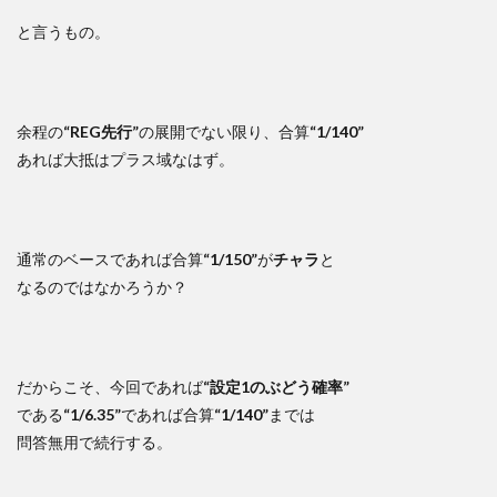
と言うもの。
余程の
“REG先行”
の展開でない限り、合算
“1/140”
あれば大抵はプラス域なはず。
通常のベースであれば合算
“1/150”
が
チャラ
と
なるのではなかろうか？
だからこそ、今回であれば
“設定1のぶどう確率”
である
“1/6.35”
であれば合算
“1/140”
までは
問答無用で続行する。