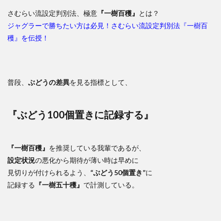
さむらい流設定判別法、極意
『一樹百穫』
とは？
ジャグラーで勝ちたい方は必見！さむらい流設定判別法『一樹百
穫』を伝授！
普段、
ぶどうの差異
を見る指標として、
『ぶどう100個置きに記録する』
『一樹百穫』
を推奨している我輩であるが、
設定状況
の悪化から期待が薄い時は早めに
見切りが付けられるよう、
“ぶどう50個置き”
に
記録する
『一樹五十穫』
で計測している。