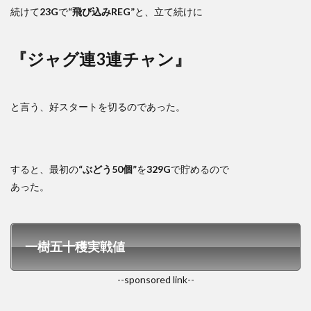
続けて
23G
で
“飛び込みREG”
と、立て続けに
『ジャグ連3連チャン』
と言う、好スタートを切るのであった。
すると、最初の
“ぶどう50個”
を
329G
で貯めるので
あった。
一樹五十穫実戦値
--sponsored link--