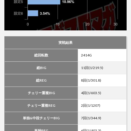
実戦結果
総回転数
2414G
総BIG
11回(1/219.5)
総REG
8回(1/301.8)
チェリー重複BIG
4回(1/603.5)
チェリー重複REG
2回(1/1207)
単独&中段チェリーBIG
7回(1/344.9)
単独REG
6回(1/402.3)