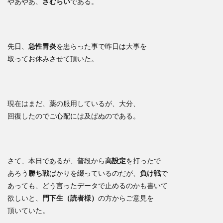
やあやあ、
さむらい
である。
先日、
急性胃炎
を患らった事で昨日は大事を
取ってお休みさせて頂いた。
現在はまだ、薬の服用しているが、大分、
回復したのでご心配には及ばぬのである。
さて、本日であるが、普段から
高設定
を打ったで
あろう
勝ち戦
ばかりを綴っているのだが、
負け戦
で
あっても、どう言ったデータで止めるのかも書いて
欲しいと、
門下生（読者様）
の方からご意見を
頂いていた。