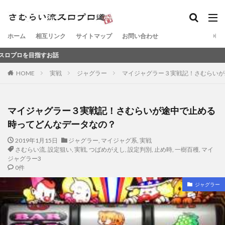
ホーム
相互リンク
サイトマップ
お問い合わせ
すお話
HOME
実戦
ジャグラー
マイジャグラー３実戦記！さむらいが
マイジャグラー３実戦記！さむらいが途中で止める
時ってどんなデータなの？
2019年1月15日
ジャグラー
,
マイジャグ系
,
実戦
さむらい流
,
設定狙い
,
実戦
,
つばめがえし
,
設定判別
,
止め時
,
一樹百穫
,
マイ
ジャグラー3
0件
ジャグラー