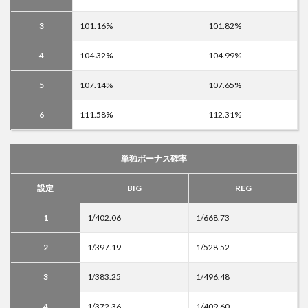
3
101.16%
101.82%
4
104.32%
104.99%
5
107.14%
107.65%
6
111.58%
112.31%
単独ボーナス確率
設定
BIG
REG
1
1/402.06
1/668.73
2
1/397.19
1/528.52
3
1/383.25
1/496.48
4
1/372.36
1/409.60