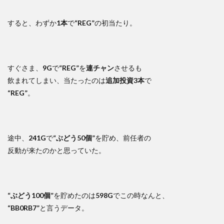
すると、わずか
1本
で
“REG”
の初当たり。
すぐさま、
9G
で
“REG”
を
連チャン
させるも
飲まれてしまい、当たったのは
追加投資3本
で
“REG”
。
途中、
241G
で
“ぶどう50個”
を貯め、前任者の
反動が来たのかと思っていた。
“ぶどう100個”
を貯めたのは
598G
でこの時なんと、
“BB0RB7”
と言うデータ。