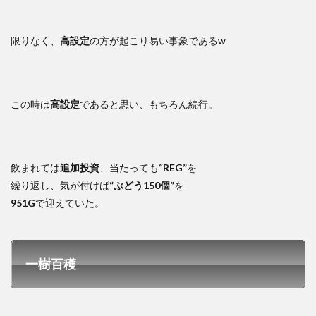
限りなく、
高設定
の方が起こり易い事象であるw
この時は
高設定
であると思い、もちろん続行。
飲まれては
追加投資
、当たっても
“REG”
を
繰り返し、気が付けば
“ぶどう150個”
を
951G
で迎えていた。
一樹百穫