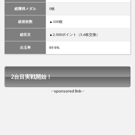
総獲得メダル
0枚
総差枚数
▲100枚
総収支
▲2,000ポイント（5.6枚交換）
出玉率
89.8%
2台目実戦開始！
--sponsored link--