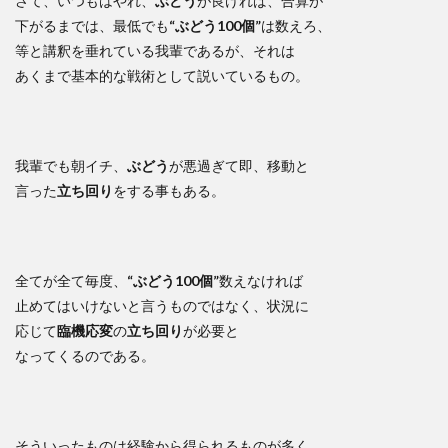
さて、いつもはやれ、
ぶどう
が良ければ、合算が
下がるまでは、最低でも
“ぶどう100個”
は数えろ、
等と講釈を垂れている我輩であるが、それは
あくまで基本的な戦術として説いているもの。
我輩でも朝イチ、
ぶどう
が悪過ぎて即、移動と
言った
立ち回り
をする事もある。
全てが全て毎度、
“ぶどう100個”
数えなければ
止めてはいけないと言うものではなく、状況に
応じて
臨機応変
の
立ち回り
が必要と
なってくるのである。
そういったものは経験から得られるものが多く、