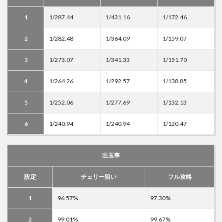
1
1/287.44
1/431.16
1/172.46
2
1/282.48
1/364.09
1/159.07
3
1/273.07
1/341.33
1/151.70
4
1/264.26
1/292.57
1/138.85
5
1/252.06
1/277.69
1/132.13
6
1/240.94
1/240.94
1/120.47
出玉率
設定
チェリー狙い
フル攻略
1
96.57%
97.30%
2
99.01%
99.67%