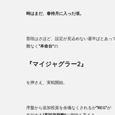
時はまだ、春待月に入った頃。
普段はさほど、設定が見込めない週半ばとあっ
難なく
“本命台”
の
『マイジャグラー2』
を押さえ、実戦開始。
序盤から追加投資を余儀なくされるが
“REG”
が
先行する
“高設定挙動”
に期待も高まる。