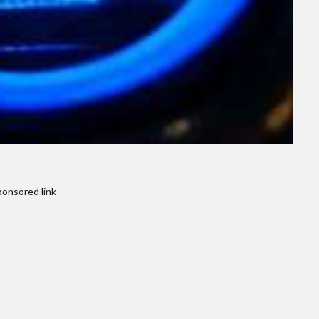
ponsored link--