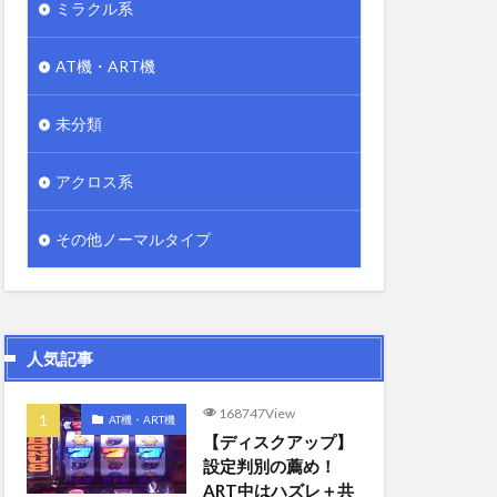
ミラクル系
AT機・ART機
未分類
アクロス系
その他ノーマルタイプ
人気記事
168747View
AT機・ART機
【ディスクアップ】
設定判別の薦め！
ART中はハズレ＋共