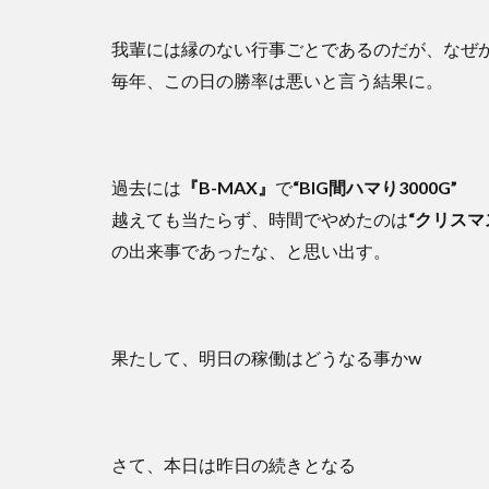
我輩には縁のない行事ごとであるのだが、なぜ
毎年、この日の勝率は悪いと言う結果に。
過去には
『B-MAX』
で
“BIG間ハマり3000G”
越えても当たらず、時間でやめたのは
“クリスマ
の出来事であったな、と思い出す。
果たして、明日の稼働はどうなる事かw
さて、本日は昨日の続きとなる