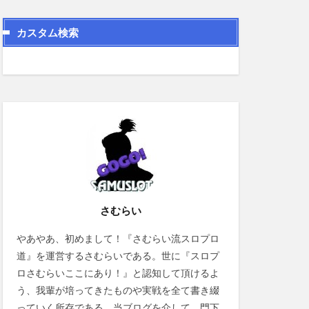
カスタム検索
さむらい
やあやあ、初めまして！『さむらい流スロプロ
道』を運営するさむらいである。世に『スロプ
ロさむらいここにあり！』と認知して頂けるよ
う、我輩が培ってきたものや実戦を全て書き綴
っていく所存である。当ブログを介して、門下