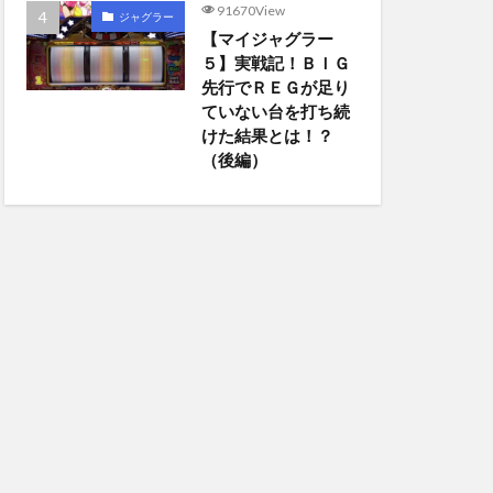
91670View
ジャグラー
【マイジャグラー
５】実戦記！ＢＩＧ
先行でＲＥＧが足り
ていない台を打ち続
けた結果とは！？
（後編）