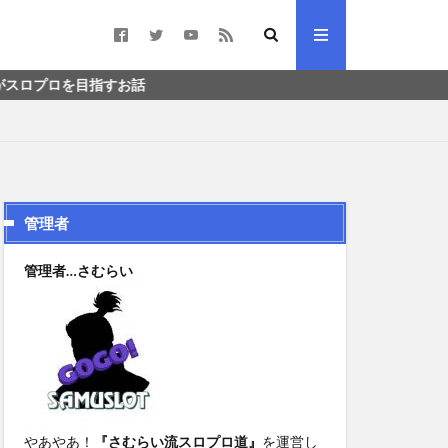
すお話
管理者
管理者…さむらい
やあやあ！
『さむらい流スロプロ道』
を運営し