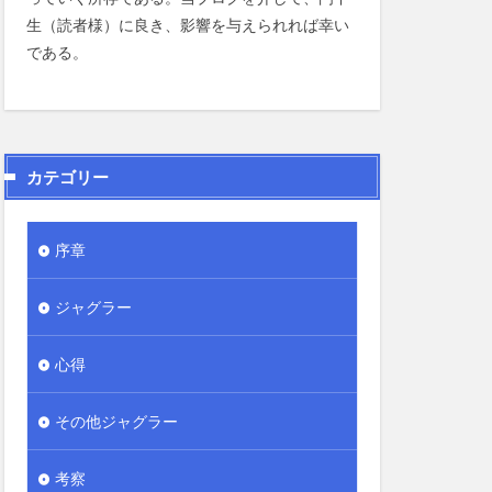
生（読者様）に良き、影響を与えられれば幸い
である。
カテゴリー
序章
ジャグラー
心得
その他ジャグラー
考察