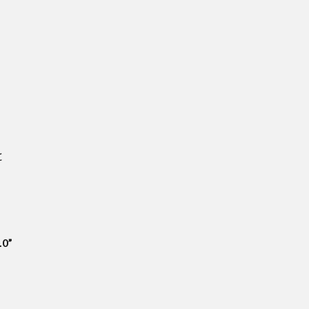
と
.0”