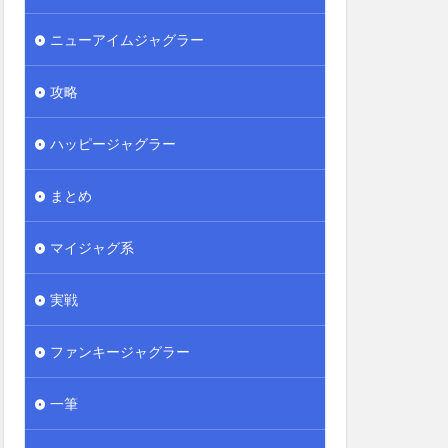
ニューアイムジャグラー
攻略
ハッピージャグラー
まとめ
マイジャグ系
実戦
ファンキージャグラー
一筆