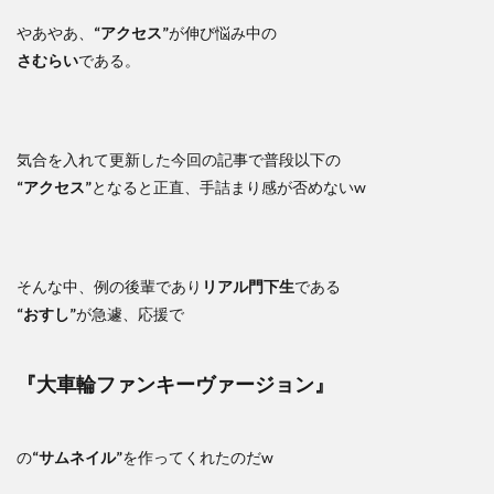
やあやあ、
“アクセス”
が伸び悩み中の
さむらい
である。
気合を入れて更新した今回の記事で普段以下の
“アクセス”
となると正直、手詰まり感が否めないw
そんな中、例の後輩であり
リアル門下生
である
“おすし”
が急遽、応援で
『大車輪ファンキーヴァージョン』
の
“サムネイル”
を作ってくれたのだw