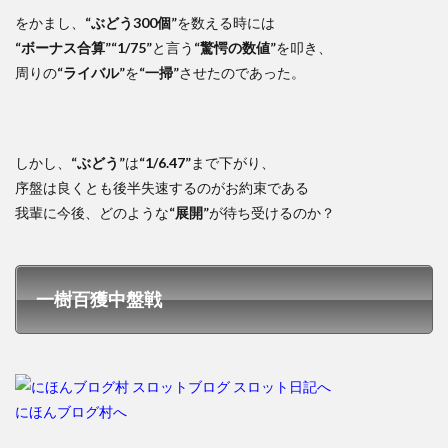
をかまし、
“ぶどう300個”
を数える時には
“ボーナス合算”
“1/75”
と言う
“驚愕の数値”
を叩き、
周りの
“ライバル”
を
“一掃”
させたのであった。
しかし、
“ぶどう”
は
“1/6.47”
まで下がり、
序盤は良くとも後半失速するのがお約束である
我輩に今後、どのような
“展開”
が待ち受けるのか？
一樹百獲中盤戦
にほんブログ村へ