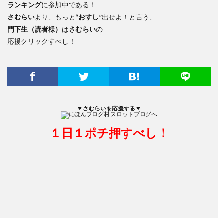
ランキング
に参加中である！
さむらい
より、もっと
“おすし”
出せよ！と言う、
門下生（読者様）
は
さむらい
の
応援クリックすべし！
▼さむらいを応援する▼
１日１ポチ押すべし！