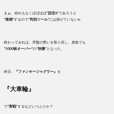
まぁ、紛れもなくほぼほぼ
“設定6”
であろうと
“推測”
するので
“判別ツール”
には掛けていないw
終わってみれば、序盤の勢いを取り戻し、差枚でも
“5000枚オーバー”
の
“快勝”
となった。
終日、
『ファンキージャグラー』
を
『大車輪』
で
“実戦”
するなどいつぶりか？