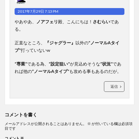
2017年7月29日 7:13 PM
やあやあ、
ノアフェリ
殿、こんにちは！
さむらい
であ
る。
正直なところ、
『ジャグラー』
以外の
“ノーマルAタイ
プ”
打っていないw
“専業”
である為、
“設定狙い”
が見込めそうな
“状況”
であ
れば他の
“ノーマルAタイプ”
も攻める事もあるのだが。
返信
コメントを書く
メールアドレスが公開されることはありません。
※
が付いている欄は必須項
目です
コメント
※