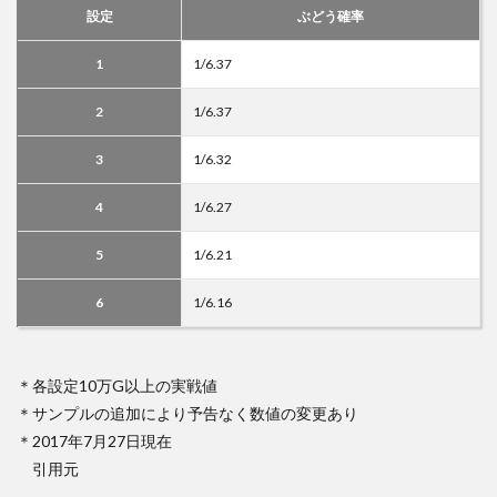
設定
ぶどう確率
1
1/6.37
2
1/6.37
3
1/6.32
4
1/6.27
5
1/6.21
6
1/6.16
＊各設定10万G以上の実戦値
＊サンプルの追加により予告なく数値の変更あり
＊2017年7月27日現在
引用元