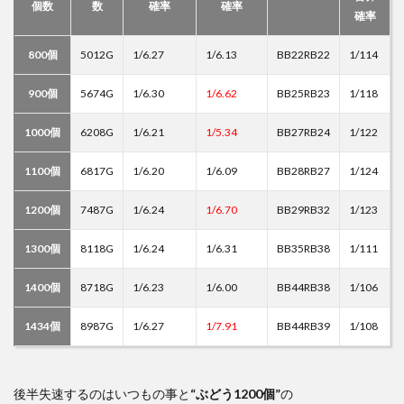
個数
数
確率
確率
確率
800個
5012G
1/6.27
1/6.13
BB22RB22
1/114
900個
5674G
1/6.30
1/6.62
BB25RB23
1/118
1000個
6208G
1/6.21
1/5.34
BB27RB24
1/122
1100個
6817G
1/6.20
1/6.09
BB28RB27
1/124
1200個
7487G
1/6.24
1/6.70
BB29RB32
1/123
1300個
8118G
1/6.24
1/6.31
BB35RB38
1/111
1400個
8718G
1/6.23
1/6.00
BB44RB38
1/106
1434個
8987G
1/6.27
1/7.91
BB44RB39
1/108
後半失速するのはいつもの事と
“ぶどう1200個”
の