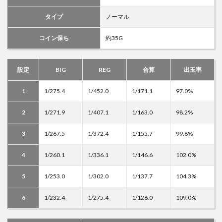
タイプ
ノーマル
コイン保ち
約35G
設定
BIG
REG
合算
出玉率
1
1/275.4
1/452.0
1/171.1
97.0%
2
1/271.9
1/407.1
1/163.0
98.2%
3
1/267.5
1/372.4
1/155.7
99.8%
4
1/260.1
1/336.1
1/146.6
102.0%
5
1/253.0
1/302.0
1/137.7
104.3%
6
1/232.4
1/275.4
1/126.0
109.0%