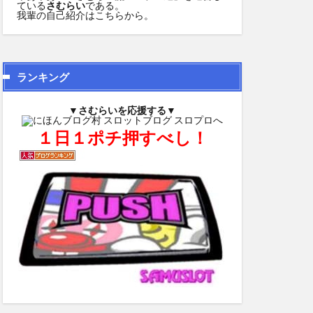
ている
さむらい
である。
我輩の自己紹介は
こちら
から。
ランキング
▼さむらいを応援する▼
１日１ポチ押すべし！