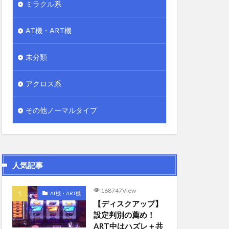
ミラクル系
AT機・ART機
未分類
アクロス系
その他ノーマルタイプ
人気記事
168747View
AT機・ART機
【ディスクアップ】
設定判別の薦め！
ART中はハズレ＋共