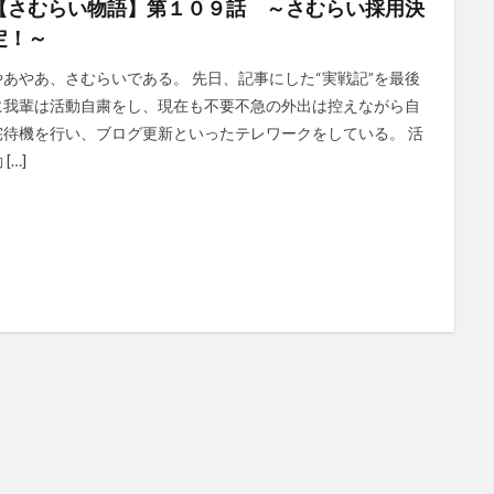
【さむらい物語】第１０９話 ～さむらい採用決
定！～
やあやあ、さむらいである。 先日、記事にした“実戦記”を最後
に我輩は活動自粛をし、現在も不要不急の外出は控えながら自
宅待機を行い、ブログ更新といったテレワークをしている。 活
 […]