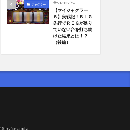
91612View
ジャグラー
【マイジャグラー
５】実戦記！ＢＩＧ
先行でＲＥＧが足り
ていない台を打ち続
けた結果とは！？
（後編）
 Service
apply.