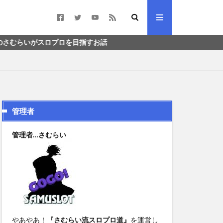
いがスロプロを目指すお話
管理者
管理者…さむらい
やあやあ！
『さむらい流スロプロ道』
を運営し