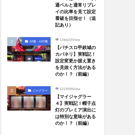
通ベルと通常リプレ
イの比率を見て設定
看破を目指せ！（追
記あり）
136633View
AT機・ART機
【パチスロ甲鉄城の
カバネリ】実戦記！
設定変更か据え置き
を見抜く方法がある
のか！？（前編）
122909View
ジャグラー
【マイジャグラー
４】実戦記！帽子点
灯のプレミア演出に
は特別な意味がある
のか！？（前編）