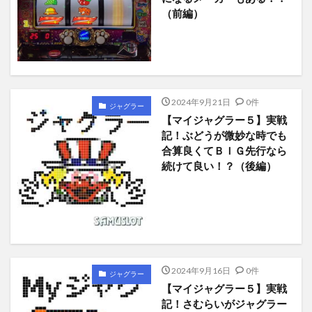
（前編）
2024年9月21日
0件
ジャグラー
【マイジャグラー５】実戦
記！ぶどうが微妙な時でも
合算良くてＢＩＧ先行なら
続けて良い！？（後編）
2024年9月16日
0件
ジャグラー
【マイジャグラー５】実戦
記！さむらいがジャグラー