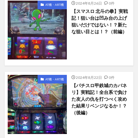
2024年8月26日
0件
AT機・ART機
【スマスロ 北斗の拳】実戦
記！狙い台は凹み台の上げ
狙いだけではない！？新た
な狙い目とは！？（前編）
2024年8月22日
0件
AT機・ART機
【パチスロ甲鉄城のカバネ
リ】実戦記！全台系で負け
た友人の仇を打つべく攻め
た結果リベンジなるか！？
（後編）